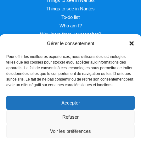
Things to see in Nantes
Things to see in Nantes
To-do list
Who am I?
Why learn from your teacher?
Gérer le consentement
Pour offrir les meilleures expériences, nous utilisons des technologies
telles que les cookies pour stocker et/ou accéder aux informations des
appareils. Le fait de consentir à ces technologies nous permettra de traiter
des données telles que le comportement de navigation ou les ID uniques
sur ce site. Le fait de ne pas consentir ou de retirer son consentement peut
Facebook
Twitter
Instagram
avoir un effet négatif sur certaines caractéristiques et fonctions.
Accepter
Refuser
Copyright © 2026 Learn french with Pascal
Voir les préférences